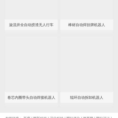
TM感应加热器与轴承拆卸工具
TM标准加热器
TM专用加热器
轴承安装工具
机器人
打捆机
旋流井全自动捞渣无人行车
棒材自动焊挂牌机器人
卷芯内圈带头自动焊接机器人
辊环自动拆卸机器人