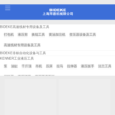
BIDEKE高速线材专用设备及工具
打包机
液压剪
换辊工具
黄油加注机
变压器设备及工具
高速线材专用设备及工具
BIDEKE非标自动化设备与工具
KENNER工业液压工具
泵
油缸
千斤顶
吊机
压床
拉马
拉伸器
液压扳手
法兰工具
拔轮器
液压螺母
液压工具配件
SIDER SISTEM连铸机专业检测仪器
连铸机专业检测仪器
GKS重型设备移动工具
载重搬运机